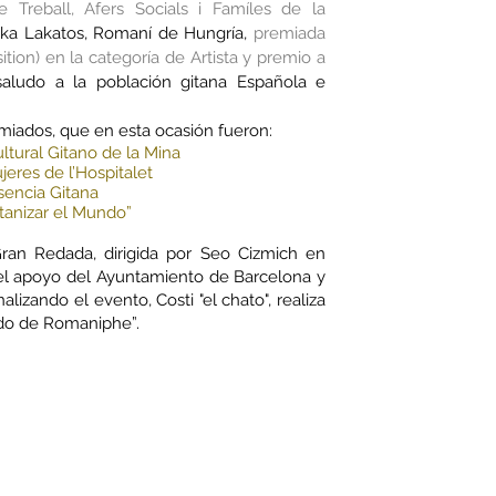
 Treball, Afers Socials i Famíles de la
ka Lakatos, Romaní de Hungría,
premiada
on) en la categoría de Artista y
premio a
saludo a la población gitana Española e
miados, que en esta ocasión fueron:
ltural Gitano de la Mina
jeres de l’Hospitalet
sencia Gitana
anizar el Mundo”
Gran Redada, dirigida por Seo Cizmich en
el apoyo del Ayuntamiento de Barcelona y
alizando el evento, Costi "el chato", realiza
ndo de Romaniphe”.