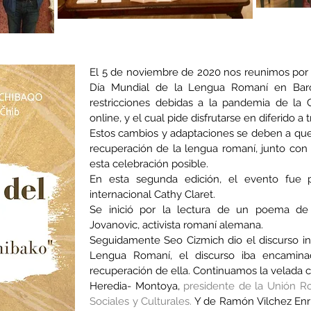
El 5 de noviembre de 2020 nos reunimos por 
Día Mundial de la Lengua Romaní en Barc
restricciones debidas a la pandemia de la C
online, y el cual pide disfrutarse en diferido a
Estos cambios y adaptaciones se deben a que
recuperación de la lengua romaní, junto con 
esta celebración posible.
En esta segunda edición, el evento fue p
internacional Cathy Claret.
Se inició por la lectura
de un poema de E
Jovanovic, activista romaní alemana.
Seguidamente Seo Cizmich
dio
el discurso i
Lengua Romaní, el discurso iba encamina
recuperación de ella. Continuamos la velada 
Heredia- Montoya,
presidente de la Unión Ro
Sociales y Culturales.
Y de Ramón Vilchez Enri