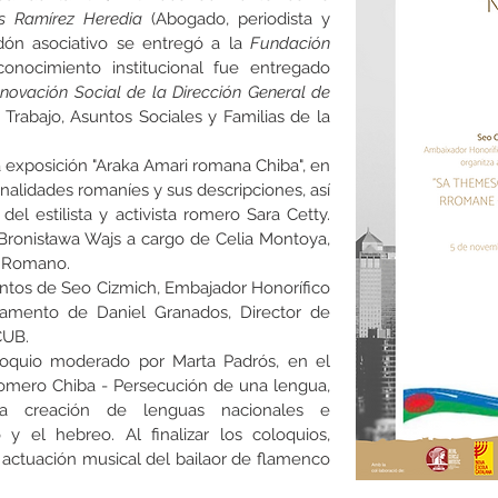
s Ramírez Heredia
(Abogado, periodista y
rdón
asociativo
se entregó a la
Fundación
conocimiento institucional fue entregado
novación Social de la Dirección General de
Trabajo, Asuntos Sociales y Familias de la
 exposición "Araka Amari romana Chiba", en
nalidades romaníes y sus descripciones, así
del estilista y activista romero Sara Cetty
.
Bronisława Wajs a cargo de Celia Montoya,
l
Romano.
entos de
Seo Cizmich, Embajador Honorífico
rlamento de
Daniel Granados, Director de
CUB.
loquio moderado por
Marta Padrós, en el
Romero Chiba - Persecución de una lengua,
la creación de lenguas nacionales e
o y el hebreo.
Al finalizar los coloquios,
 actuación musical del
bailaor de flamenco