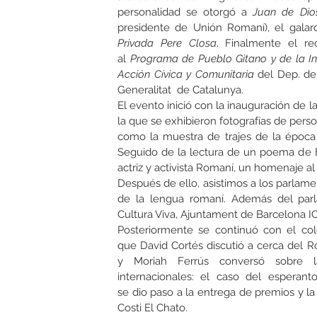
p
ersonalidad se otorgó a
Juan de Dio
presidente de Unión Romaní), el gala
Privada Pere Closa
. Finalmente el re
al
Programa de Pueblo Gitano y de la In
Acción Cívica y Comunitaria
del Dep. de 
Generalitat de Catalunya.
El evento inició con la i
nauguración de la
la que se
exhibieron fotografías de perso
como la m
uestra de trajes de la época 
Seguido de la lectura de un poema de
actriz y activista Romaní, un homenaje a
Después de ello, asistimos a los parlam
de la lengua romaní. Además del pa
Cultura Viva, Ajuntament de Barcelona I
Posteriormente se
continuó con el co
que
David Cortés discutió a cerca del 
y
Moriah Ferrús conversó sobre 
internacionales: el caso del esperant
se
dio
paso a la entrega de premios y la
Costi El Chato.