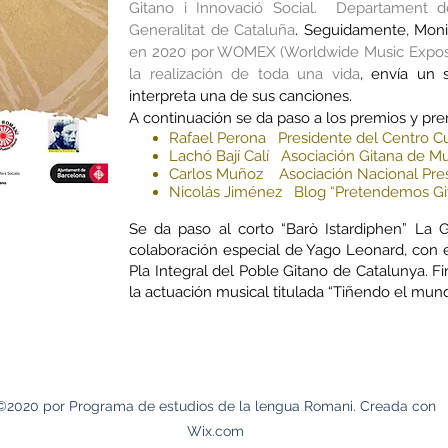
Gitano i Innovació Social. Departament de
Generalitat de Cataluña
. Seguidamente, Moni
en 2020 por WOMEX (Worldwide Music Expositi
la realización de toda una vida
, envía un 
interpreta una de sus canciones.
A continuación se da paso a los premios y pre
Rafael Perona Presidente del Centro Cu
Lachó Bají Calí Asociación Gitana de Mu
Carlos Muñoz Asociación Nacional Pre
Nicolás Jiménez Blog “Pretendemos Git
Se da paso al corto “Barò Istardiphen” La 
colaboración especial de Yago Leonard, con 
Pla Integral del Poble Gitano de Catalunya. Fin
la actuación musical titulada “Tiñendo el mu
©2020 por Programa de estudios de la lengua Romani. Creada con
Wix.com