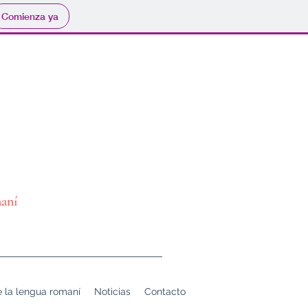
Comienza ya
aní
e la lengua romaní
Noticias
Contacto